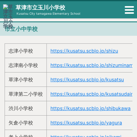
草津市立玉川小学校
Kusatsu City tamagawa Elementary School
市立小中学校
志津小学校
https://kusatsu.scblo.jp/shizu
志津南小学校
https://kusatsu.scblo.jp/shizuminami
草津小学校
https://kusatsu.scblo.jp/kusatsu
草津第二小学校
https://kusatsu.scblo.jp/kusatsudaini
渋川小学校
https://kusatsu.scblo.jp/shibukawa
矢倉小学校
https://kusatsu.scblo.jp/yagura