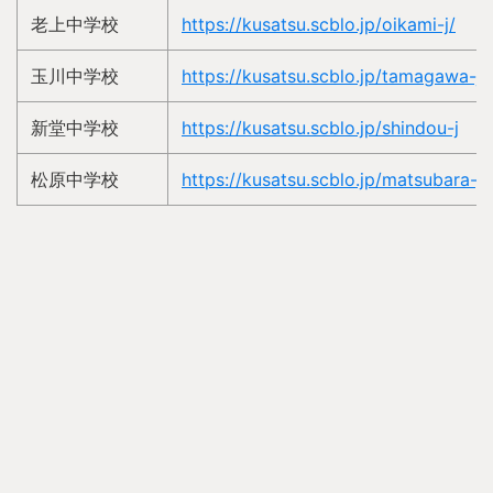
老上中学校
https://kusatsu.scblo.jp/oikami-j/
玉川中学校
https://kusatsu.scblo.jp/tamagawa-j
新堂中学校
https://kusatsu.scblo.jp/shindou-j
松原中学校
https://kusatsu.scblo.jp/matsubara-j