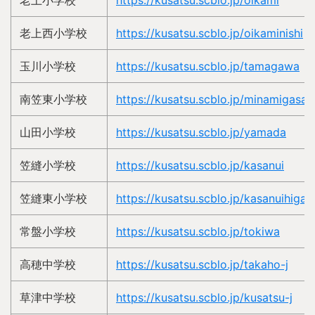
老上小学校
https://kusatsu.scblo.jp/oikami
老上西小学校
https://kusatsu.scblo.jp/oikaminishi
玉川小学校
https://kusatsu.scblo.jp/tamagawa
南笠東小学校
https://kusatsu.scblo.jp/minamigasah
山田小学校
https://kusatsu.scblo.jp/yamada
笠縫小学校
https://kusatsu.scblo.jp/kasanui
笠縫東小学校
https://kusatsu.scblo.jp/kasanuihigas
常盤小学校
https://kusatsu.scblo.jp/tokiwa
高穂中学校
https://kusatsu.scblo.jp/takaho-j
草津中学校
https://kusatsu.scblo.jp/kusatsu-j