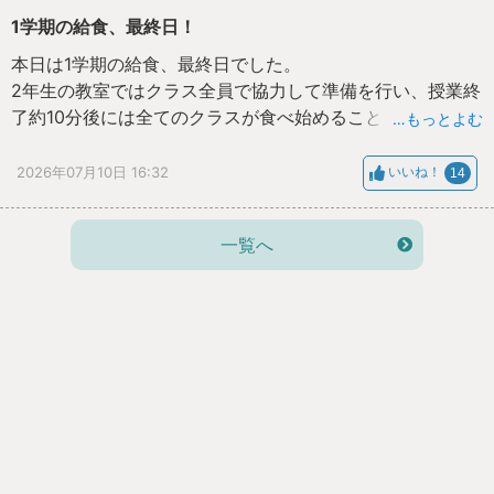
1学期の給食、最終日！
本日は1学期の給食、最終日でした。
2年生の教室ではクラス全員で協力して準備を行い、授業終
了約10分後には全てのクラスが食べ始めることができてい
…もっとよむ
ました。生活班で机を合わせ、給食を楽しんでいる姿がた
くさん見受けられました。2学期以降も、この状態を続けら
2026年07月10日 16:32
いいね！
14
れるようにしていきましょう！
一覧へ