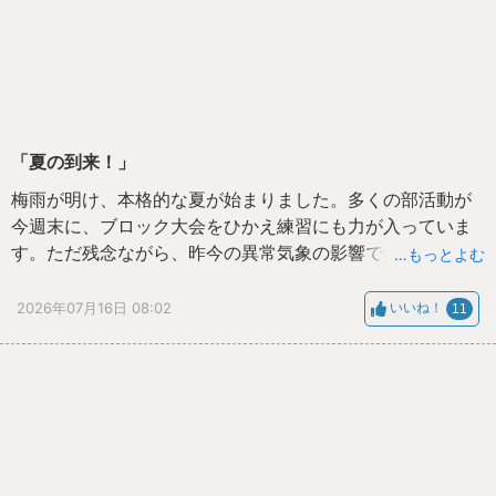
「夏の到来！」
梅雨が明け、本格的な夏が始まりました。多くの部活動が
今週末に、ブロック大会をひかえ練習にも力が入っていま
す。ただ残念ながら、昨今の異常気象の影響で練習環境が
…もっとよむ
整わないのも現状です。その中で生徒たちの体調を第一に
考えながら、少しでも充実した活動をして、かけがえのな
2026年07月16日 08:02
いいね！
11
い時間を過ごせるよう試行錯誤する日々です。