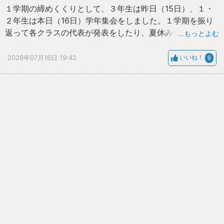
１学期の締めくくりとして、３年生は昨日（15日）、１・
２年生は本日（16日）学年集会をしました。１学期を振り
返って各クラスの代表が発表をしたり、夏休みの過ごし方
…もっとよむ
や学習について担当の先生からの話を聴いたりしました。
夏休みは39日間（３年生は38日間）あります。有意義なも
2026年07月16日 19:42
いいね！
9
のになるよう各自で計画を立てて、２学期の始業式には今
より成長した姿を見せてください。