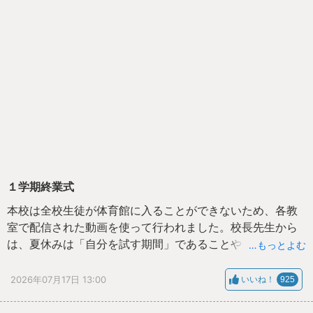
１学期終業式
本校は全校生徒が体育館に入ることができないため、各教
室で配信された動画を使って行われました。校長先生から
は、夏休みは「自分を試す期間」であることや「挑戦する
…もっとよむ
力、あきらめずやり抜く力」を磨いてほしいとお話しがあ
りました。長い夏休み、体調に気を付けて過ごしましょ
2026年07月17日 13:00
いいね！
925
う。