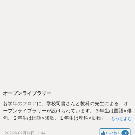
オープンライブラリー
各学年のフロアに、学校司書さんと教科の先生による、オ
ープンライブラリーが設けられています。３年生は国語×俳
句、２年生は国語×短歌、１年生は理科×動物といった具合
…もっとよむ
に、授業で学んだ内容をさらに深めるきっかけがここにあ
ります。
2026年07月14日 11:44
いいね！
10