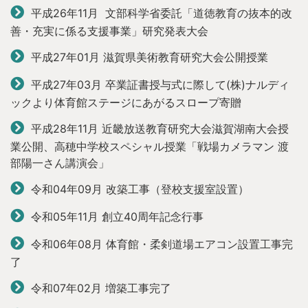
平成26年11月 文部科学省委託「道徳教育の抜本的改
善・充実に係る支援事業」研究発表大会
平成27年01月
滋賀県美術教育研究大会公開授業
平成27年03月
卒業証書授与式に際して(株)ナルディ
ックより体育館ステージにあがるスロープ寄贈
平成28年11月
近畿放送教育研究大会滋賀湖南大会授
業公開、
高穂中学校スペシャル授業「戦場カメラマン 渡
部陽一さん講演会」
令和04年09月 改築工事（登校支援室設置）
令和05年11月 創立40周年記念行事
令和06年08月 体育館・柔剣道場エアコン設置工事完
了
令和07年02月 増築工事完了