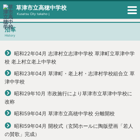
草津市立高穂中学校
Kusatsu City takaho-j
沿革
History
昭和22年04月
志津村立志津中学校 草津町立草津中学
校 老上村立老上中学校
昭和23年04月
草津町・老上村・志津村学校組合立 草
津中学校
昭和29年10月
市政施行により草津市立草津中学校に
改称
昭和59年04月
草津市立高穂中学校 分離開校
昭和59年04月
開校式（玄関ホールに陶版壁画「若人
の賛歌」完成）