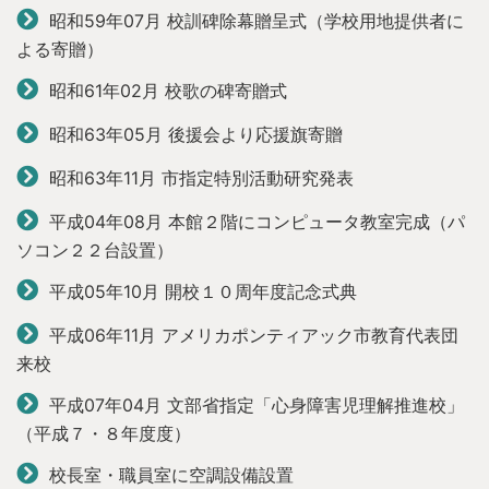
昭和59年07月
校訓碑除幕贈呈式（学校用地提供者に
よる寄贈）
昭和61年02月
校歌の碑寄贈式
昭和63年05月
後援会より応援旗寄贈
昭和63年11月
市指定特別活動研究発表
平成04年08月
本館２階にコンピュータ教室完成（パ
ソコン２２台設置）
平成05年10月
開校１０周年度記念式典
平成06年11月
アメリカポンティアック市教育代表団
来校
平成07年04月
文部省指定「心身障害児理解推進校」
（平成７・８年度度）
校長室・職員室に空調設備設置