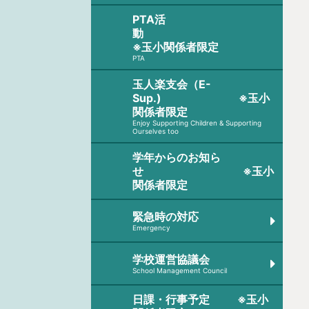
PTA活
動
※玉小関係者限定
PTA
玉人楽支会（E-
Sup.) ※玉小
関係者限定
Enjoy Supporting Children & Supporting
Ourselves too
学年からのお知ら
せ ※玉小
関係者限定
緊急時の対応
Emergency
学校運営協議会
School Management Council
日課・行事予定 ※玉小