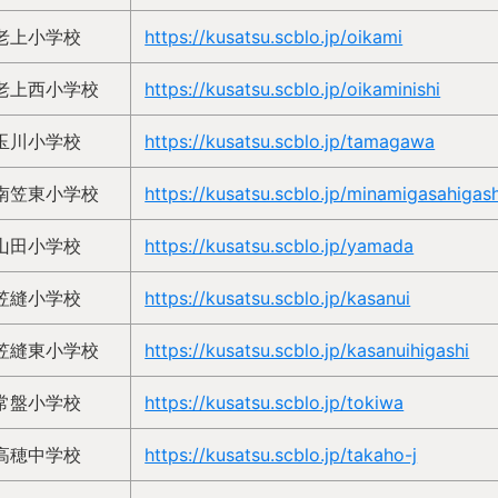
老上小学校
https://kusatsu.scblo.jp/oikami
老上西小学校
https://kusatsu.scblo.jp/oikaminishi
玉川小学校
https://kusatsu.scblo.jp/tamagawa
南笠東小学校
https://kusatsu.scblo.jp/minamigasahigash
山田小学校
https://kusatsu.scblo.jp/yamada
笠縫小学校
https://kusatsu.scblo.jp/kasanui
笠縫東小学校
https://kusatsu.scblo.jp/kasanuihigashi
常盤小学校
https://kusatsu.scblo.jp/tokiwa
高穂中学校
https://kusatsu.scblo.jp/takaho-j