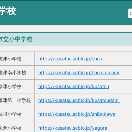
学校
l
市立小中学校
志津小学校
https://kusatsu.scblo.jp/shizu
志津南小学校
https://kusatsu.scblo.jp/shizuminami
草津小学校
https://kusatsu.scblo.jp/kusatsu
草津第二小学校
https://kusatsu.scblo.jp/kusatsudaini
渋川小学校
https://kusatsu.scblo.jp/shibukawa
矢倉小学校
https://kusatsu.scblo.jp/yagura