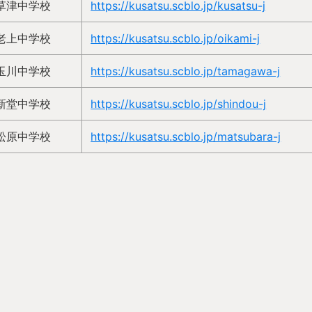
草津中学校
https://kusatsu.scblo.jp/kusatsu-j
老上中学校
https://kusatsu.scblo.jp/oikami-j
玉川中学校
https://kusatsu.scblo.jp/tamagawa-j
新堂中学校
https://kusatsu.scblo.jp/shindou-j
松原中学校
https://kusatsu.scblo.jp/matsubara-j