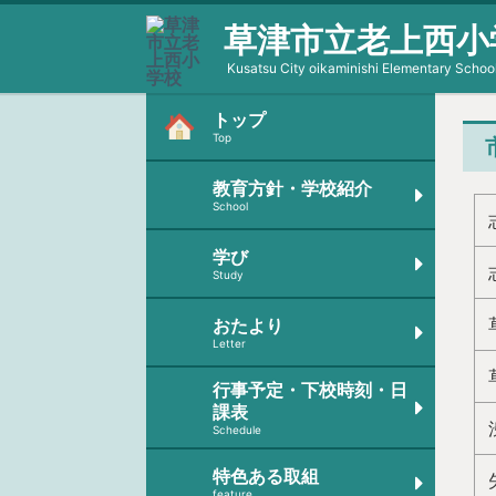
草津市立老上西小
Kusatsu City oikaminishi Elementary Schoo
トップ
Top
教育方針・学校紹介
School
学び
Study
おたより
Letter
行事予定・下校時刻・日
課表
Schedule
特色ある取組
feature