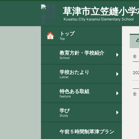
草津市立笠縫小学
Kusatsu City kasanui Elementary School
トップ
Top
教育方針・学校紹介
全 
School
学校おたより
20
Letter
特色ある取組
全 
feature
学び
Study
午前５時間制草津プラン