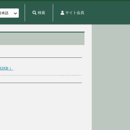
検索
サイト会員
542KB ）