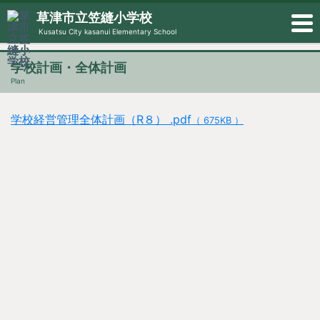
草津市立笠縫小学校
Kusatsu City kasanui Elementary School
学校計画・全体計画
Plan
学校経営管理全体計画（R８） .pdf
（ 675KB ）