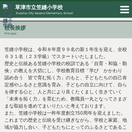
草津市立笠縫小学校
Kusatsu City kasanui Elementary School
校長挨拶
Principal
笠縫小学校は、令和８年度９９名の新１年生を迎え、全校
６３１名（２３学級）でスタートいたしました。
歴史と伝統ある笠縫小学校の校訓である「自育・和協・勤
倹」の教えを大切にし、学校教育目標「学び かかわり
認め合う 皆で育む拓く力」のもと、子どもたちの自己肯
定感やふるさと意識を育み、子どもの自立に向けて、自ら
を律する心と、人と共により良くたくましく生きていく
「未来を拓く力」を育むため、教職員一丸となってさまざ
まな取組を進めてまいりたいと考えております。
また、笠縫小学校は一昨年度創立150周年を迎えました。
これまでの歴史と伝統を受け継ぎながら、学校と家庭、地
域が協力し合い、子どもたちにとってのふるさとであるこ