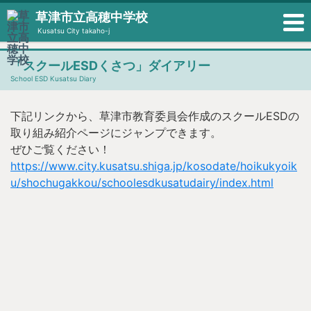
草津市立高穂中学校
Kusatsu City takaho-j
「スクールESDくさつ」ダイアリー
School ESD Kusatsu Diary
下記リンクから、草津市教育委員会作成のスクールESDの
取り組み紹介ページにジャンプできます。
ぜひご覧ください！
https://www.city.kusatsu.shiga.jp/kosodate/hoikukyoik
u/shochugakkou/schoolesdkusatudairy/index.html