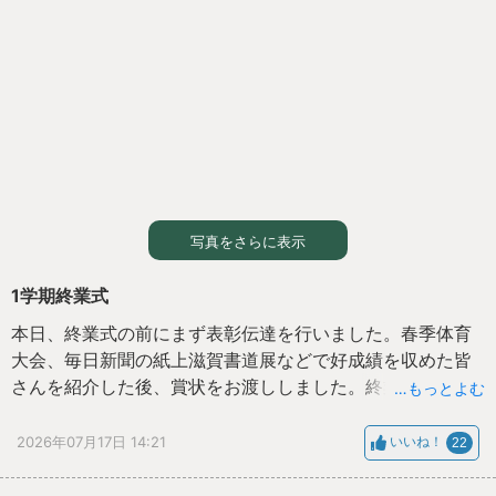
写真をさらに表示
1学期終業式
本日、終業式の前にまず表彰伝達を行いました。春季体育
大会、毎日新聞の紙上滋賀書道展などで好成績を収めた皆
さんを紹介した後、賞状をお渡ししました。終業式では校
…もっとよむ
長先生より「心の成長」について、生徒指導主事の先生か
らは夏休みの生活の具体的な注意点について話がありまし
2026年07月17日 14:21
いいね！
22
た。また、生徒会からは２学期の行事等について説明もあ
りました。式全体を通して、話の時には真剣に聞く様子が