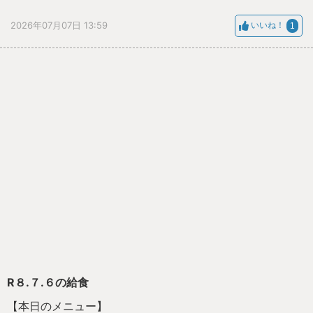
＜七夕の節句献立・青花献立＞七夕の節句献立を味わいま
しょう。
2026年07月07日 13:59
いいね！
1
R８.７.６の給食
【本日のメニュー】