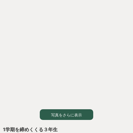
あり、表彰や話をする人に対して温かい拍手が送られてい
て１学期をよい形で締めくくることができました。
写真をさらに表示
1学期を締めくくる３年生