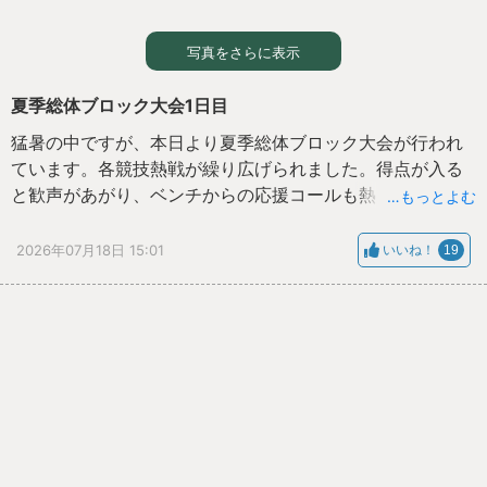
写真をさらに表示
夏季総体ブロック大会1日目
猛暑の中ですが、本日より夏季総体ブロック大会が行われ
ています。各競技熱戦が繰り広げられました。得点が入る
と歓声があがり、ベンチからの応援コールも熱を帯びま
…もっとよむ
す。チームが一丸となって勝利を目指す姿がたくさん見ら
れました。
2026年07月18日 15:01
いいね！
19