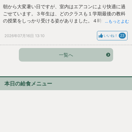
朝から大変暑い日ですが、室内はエアコンにより快適に過
ごせています。３年生は、どのクラスも１学期最後の教科
の授業をしっかり受ける姿がありました。４時間目の学年
…もっとよむ
集会では、修学旅行の事後学習について、学級代表が発表
しあい、全体で学びを交流することができました。また、
2026年07月16日 13:10
いいね！
23
１学期に生徒会の専門委員会で取り組んだ企画について、
各委員長より表彰状が渡されました。
一覧へ
本日の給食メニュー